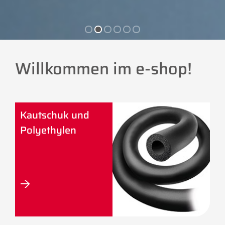
Willkommen im e-shop!
Kautschuk und
Polyethylen
→
—