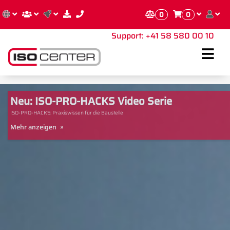
0
0
Support
: +
41 58 580 00 10
Sh
an
Hi
Neu: ISO-PRO-HACKS Video Serie
Mo
ISO-PRO-HACKS: Praxiswissen für die Baustelle
Mehr anzeigen
M