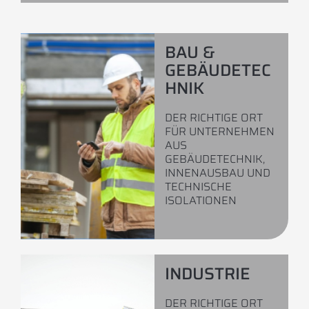
BAU &
GEBÄUDETEC
HNIK
DER RICHTIGE ORT
FÜR UNTERNEHMEN
AUS
GEBÄUDETECHNIK,
INNENAUSBAU UND
TECHNISCHE
ISOLATIONEN
INDUSTRIE
DER RICHTIGE ORT