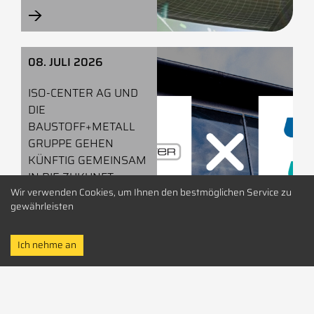
→
—
08. JULI 2026
ISO-CENTER AG UND
DIE
BAUSTOFF+METALL
GRUPPE GEHEN
KÜNFTIG GEMEINSAM
IN DIE ZUKUNFT
Wir verwenden Cookies, um Ihnen den bestmöglichen Service zu
gewährleisten
→
—
Ich nehme an